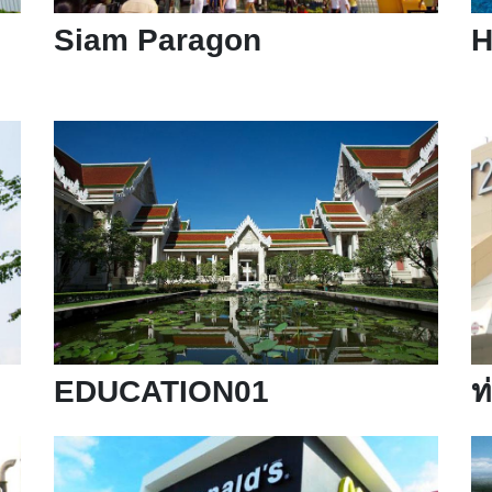
Siam Paragon
H
EDUCATION01
ท