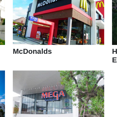
McDonalds
H
E