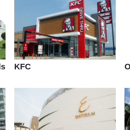
ds
KFC
O