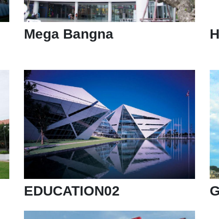
Mega Bangna
H
EDUCATION02