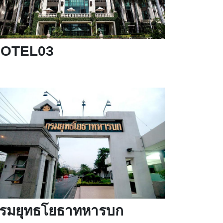
OTEL03
รมยุทธโยธาทหารบก