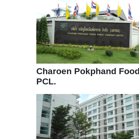
Charoen Pokphand Foo
PCL.