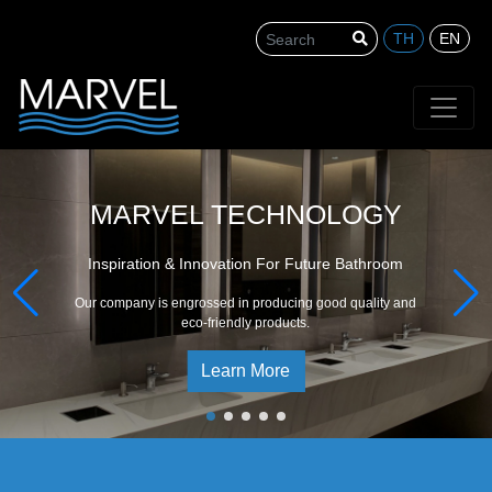
TH
EN
Search
MARVEL TECHNOLOGY
Inspiration & Innovation For Future Bathroom
Our company is engrossed in producing good quality and
eco-friendly products.
Learn More