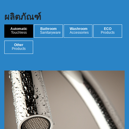
ผลิตภัณฑ์
Automatic
Bathroom
Washroom
ECO
Touchless
Sanitaryware
Accessories
Products
Other
Products