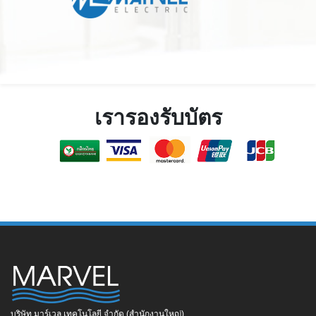
เรารองรับบัตร
บริษัท มาร์เวล เทคโนโลยี จำกัด (สำนักงานใหญ่)